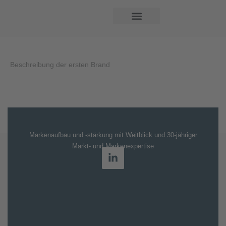
Beschreibung der ersten Brand
Markenaufbau und -stärkung mit Weitblick und 30-jähriger
Markt- und Markenexpertise