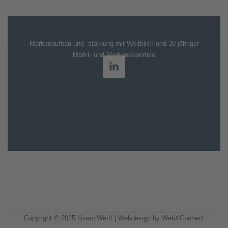
Markenaufbau und -stärkung mit Weitblick und 30-jähriger
Markt- und Markenexpertise
Copyright © 2025 LizenzWerft | Webdesign by
WebXConnect